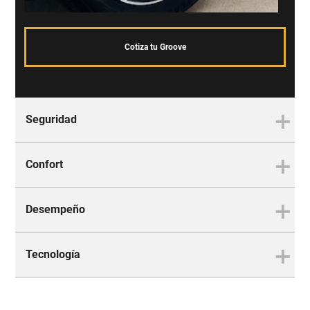
Cotiza tu Groove
Seguridad
Confort
La mejor protección para ti y
tu familia
Desempeño
Es tan cómodo que no te
querrás bajar
Tecnología
El equilibrio perfecto entre
Disfruta el placer de viajar donde quieras y con
fuerza y control
quien tú quieras en tu Chevrolet Groove