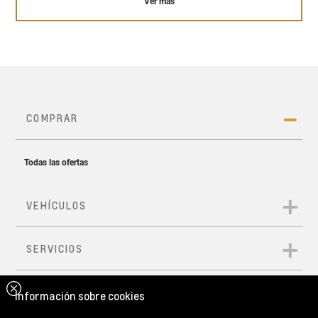
Ver más
Suspensión delantera
McPherson y trasera
de eje de torsión
149 HP de potencia
255 Nm de torque*
*Versión RS CVT Turbo
Información sobre cookies